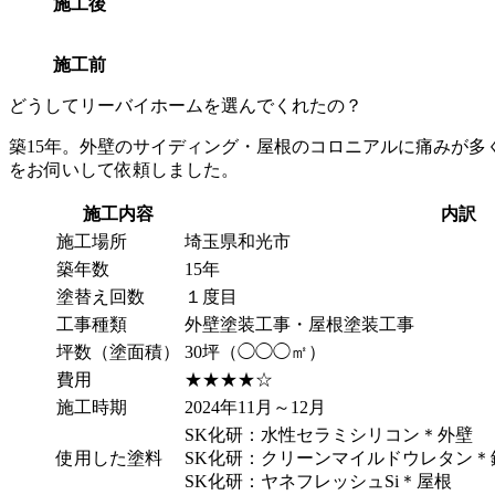
施工後
施工前
どうしてリーバイホームを選んでくれたの？
築15年。外壁のサイディング・屋根のコロニアルに痛みが
をお伺いして依頼しました。
施工内容
内訳
施工場所
埼玉県和光市
築年数
15年
塗替え回数
１度目
工事種類
外壁塗装工事・屋根塗装工事
坪数（塗面積）
30坪（◯◯◯㎡）
費用
★★★★☆
施工時期
2024年11月～12月
SK化研：水性セラミシリコン＊外壁
使用した塗料
SK化研：クリーンマイルドウレタン＊
SK化研：ヤネフレッシュSi＊屋根