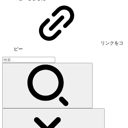
リンク
をコ
ピー
検
索: