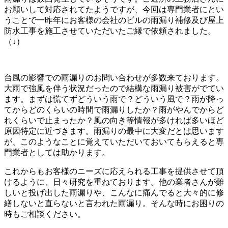
お願いして対応されてたようですが、今回は専門業者にとい
うことで一昨年にお客様の会社のビルの雨漏り補修及び屋上
防水工事を施工させていただいたご縁で依頼されました。
（↓）
台風の影響での雨漏りのお問い合わせが多数来ております。
大雨で強風を伴う状況だったので結構な雨漏り被害がでてい
ます。まずは慌てずどういう雨で？どういう風で？雨が降っ
てからどのくらいの時間で雨漏りしたか？雨がやんでからど
れくらいで止まったか？風の向き等情報が多ければ多いほど
原因特定に近づきます。雨漏りの最中に大変だとは思います
が、このようなことに覚えていただいておいてもらえると専
門業者としては助かります。
これからもお客様のニーズに応えられる工事を提供させて頂
けるように、日々研究を重ねております。他の業者さんが難
しいと投げ出した雨漏りや、こんなに痛んでると大々的に修
繕しないと直らないと言われた雨漏り。そんな時にお困りの
時もご相談ください。