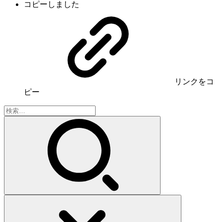
コピーしました
リンク
をコ
ピー
検
索: